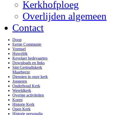
Kerkhofploeg
Overlijden algemeen
Contact
Doop
Eerste Communie
Vormsel
Huwelijk
Kevelaer bedevaarten
Downloads en links
Sint Gertrudiskerk
Maarheeze
Diensten in onze kerk
Jongeren
Onderhoud Kerk
Wereldkerk
Overige activiteiten
Koren
Historie Kerk
Open Kerk
Historie personalia