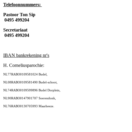
Telefoonnummers:
Pastoor Ton Sip
0495 499204
Secretariaat
0495 499204
IBAN bankrekening nr's
H. Corneliusparochie:
NL77RABO0109581024 Budel,
NL08RABO0109581490 Budel-schoot,
NL74RABO0109599896 Budel Dorplein,
NL90RABO0147901707 Soerendonk,
NL76RABO0130705993 Maarheeze.