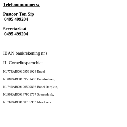
Telefoonnummers:
Pastoor Ton Sip
0495 499204
Secretariaat
0495 499204
IBAN bankrekening nr's
H. Corneliusparochie:
NL77RABO0109581024 Budel,
NL08RABO0109581490 Budel-schoot,
NL74RABO0109599896 Budel Dorplein,
NL90RABO0147901707 Soerendonk,
NL76RABO0130705993 Maarheeze.