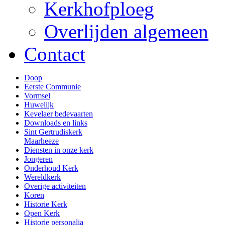
Kerkhofploeg
Overlijden algemeen
Contact
Doop
Eerste Communie
Vormsel
Huwelijk
Kevelaer bedevaarten
Downloads en links
Sint Gertrudiskerk
Maarheeze
Diensten in onze kerk
Jongeren
Onderhoud Kerk
Wereldkerk
Overige activiteiten
Koren
Historie Kerk
Open Kerk
Historie personalia