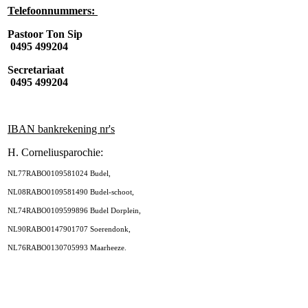
Telefoonnummers:
Pastoor Ton Sip
0495 499204
Secretariaat
0495 499204
IBAN bankrekening nr's
H. Corneliusparochie:
NL77RABO0109581024 Budel,
NL08RABO0109581490 Budel-schoot,
NL74RABO0109599896 Budel Dorplein,
NL90RABO0147901707 Soerendonk,
NL76RABO0130705993 Maarheeze.