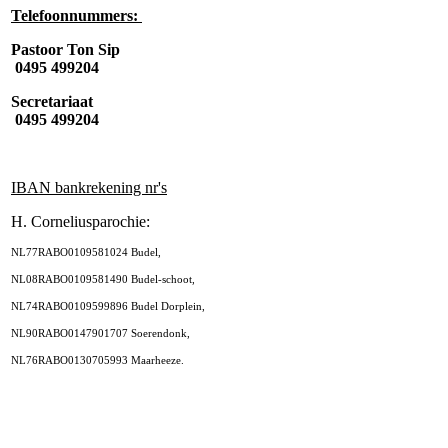
Telefoonnummers:
Pastoor Ton Sip
0495 499204
Secretariaat
0495 499204
IBAN bankrekening nr's
H. Corneliusparochie:
NL77RABO0109581024 Budel,
NL08RABO0109581490 Budel-schoot,
NL74RABO0109599896 Budel Dorplein,
NL90RABO0147901707 Soerendonk,
NL76RABO0130705993 Maarheeze.