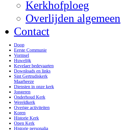
Kerkhofploeg
Overlijden algemeen
Contact
Doop
Eerste Communie
Vormsel
Huwelijk
Kevelaer bedevaarten
Downloads en links
Sint Gertrudiskerk
Maarheeze
Diensten in onze kerk
Jongeren
Onderhoud Kerk
Wereldkerk
Overige activiteiten
Koren
Historie Kerk
Open Kerk
Historie personalia