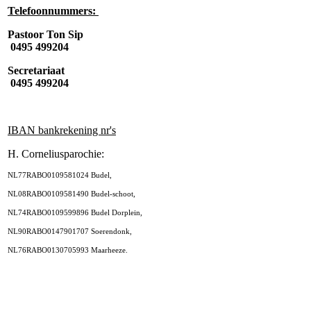
Telefoonnummers:
Pastoor Ton Sip
0495 499204
Secretariaat
0495 499204
IBAN bankrekening nr's
H. Corneliusparochie:
NL77RABO0109581024 Budel,
NL08RABO0109581490 Budel-schoot,
NL74RABO0109599896 Budel Dorplein,
NL90RABO0147901707 Soerendonk,
NL76RABO0130705993 Maarheeze.