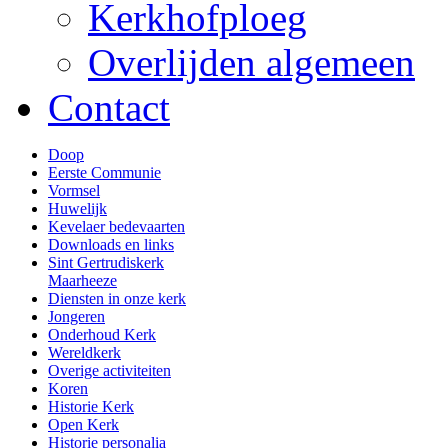
Kerkhofploeg
Overlijden algemeen
Contact
Doop
Eerste Communie
Vormsel
Huwelijk
Kevelaer bedevaarten
Downloads en links
Sint Gertrudiskerk
Maarheeze
Diensten in onze kerk
Jongeren
Onderhoud Kerk
Wereldkerk
Overige activiteiten
Koren
Historie Kerk
Open Kerk
Historie personalia