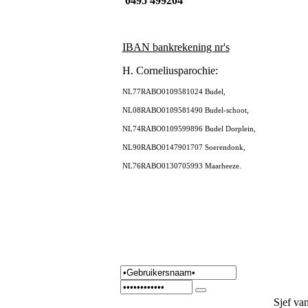
0495 499204
IBAN bankrekening nr's
H. Corneliusparochie:
NL77RABO0109581024 Budel,
NL08RABO0109581490 Budel-schoot,
NL74RABO0109599896 Budel Dorplein,
NL90RABO0147901707 Soerendonk,
NL76RABO0130705993 Maarheeze.
Sjef va