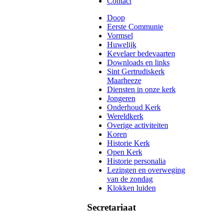
Contact
Doop
Eerste Communie
Vormsel
Huwelijk
Kevelaer bedevaarten
Downloads en links
Sint Gertrudiskerk
Maarheeze
Diensten in onze kerk
Jongeren
Onderhoud Kerk
Wereldkerk
Overige activiteiten
Koren
Historie Kerk
Open Kerk
Historie personalia
Lezingen en overweging
van de zondag
Klokken luiden
Secretariaat