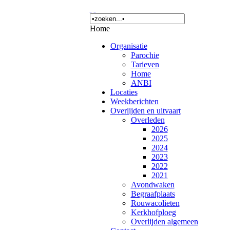
Home
Organisatie
Parochie
Tarieven
Home
ANBI
Locaties
Weekberichten
Overlijden en uitvaart
Overleden
2026
2025
2024
2023
2022
2021
Avondwaken
Begraafplaats
Rouwacolieten
Kerkhofploeg
Overlijden algemeen