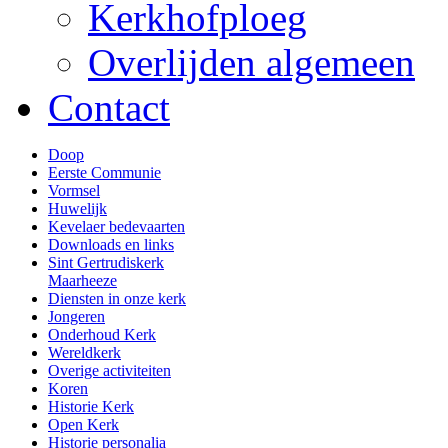
Kerkhofploeg
Overlijden algemeen
Contact
Doop
Eerste Communie
Vormsel
Huwelijk
Kevelaer bedevaarten
Downloads en links
Sint Gertrudiskerk
Maarheeze
Diensten in onze kerk
Jongeren
Onderhoud Kerk
Wereldkerk
Overige activiteiten
Koren
Historie Kerk
Open Kerk
Historie personalia