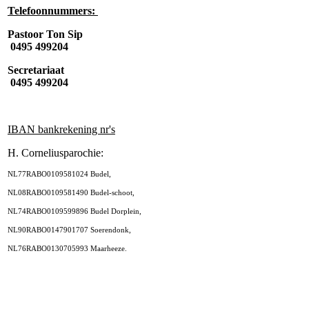
Telefoonnummers:
Pastoor Ton Sip
0495 499204
Secretariaat
0495 499204
IBAN bankrekening nr's
H. Corneliusparochie:
NL77RABO0109581024 Budel,
NL08RABO0109581490 Budel-schoot,
NL74RABO0109599896 Budel Dorplein,
NL90RABO0147901707 Soerendonk,
NL76RABO0130705993 Maarheeze.