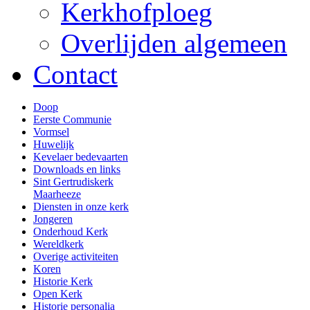
Kerkhofploeg
Overlijden algemeen
Contact
Doop
Eerste Communie
Vormsel
Huwelijk
Kevelaer bedevaarten
Downloads en links
Sint Gertrudiskerk
Maarheeze
Diensten in onze kerk
Jongeren
Onderhoud Kerk
Wereldkerk
Overige activiteiten
Koren
Historie Kerk
Open Kerk
Historie personalia