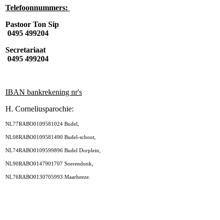
Telefoonnummers:
Pastoor Ton Sip
0495 499204
Secretariaat
0495 499204
IBAN bankrekening nr's
H. Corneliusparochie:
NL77RABO0109581024 Budel,
NL08RABO0109581490 Budel-schoot,
NL74RABO0109599896 Budel Dorplein,
NL90RABO0147901707 Soerendonk,
NL76RABO0130705993 Maarheeze.