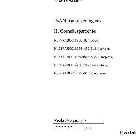
0495 499204
IBAN bankrekening nr's
H. Corneliusparochie:
NL77RABO0109581024 Budel,
NL08RABO0109581490 Budel-schoot,
NL74RABO0109599896 Budel Dorplein,
NL90RABO0147901707 Soerendonk,
NL76RABO0130705993 Maarheeze.
Overled