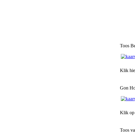
Toos Be
Klik hi
Gon Ho
Klik o
Toos va