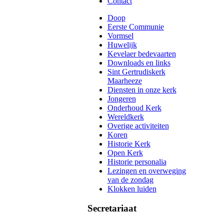
Contact
Doop
Eerste Communie
Vormsel
Huwelijk
Kevelaer bedevaarten
Downloads en links
Sint Gertrudiskerk
Maarheeze
Diensten in onze kerk
Jongeren
Onderhoud Kerk
Wereldkerk
Overige activiteiten
Koren
Historie Kerk
Open Kerk
Historie personalia
Lezingen en overweging
van de zondag
Klokken luiden
Secretariaat