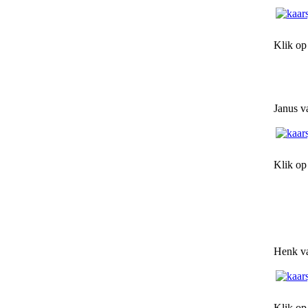
Klik o
Janus v
Klik op
Henk va
Klik op