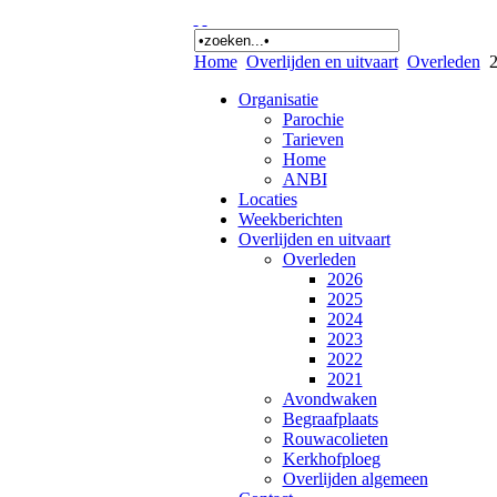
Home
Overlijden en uitvaart
Overleden
2
Organisatie
Parochie
Tarieven
Home
ANBI
Locaties
Weekberichten
Overlijden en uitvaart
Overleden
2026
2025
2024
2023
2022
2021
Avondwaken
Begraafplaats
Rouwacolieten
Kerkhofploeg
Overlijden algemeen