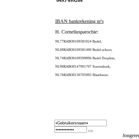
0495 499204
IBAN bankrekening nr's
H. Corneliusparochie:
NL77RABO0109581024 Budel,
NL08RABO0109581490 Budel-schoot,
NL74RABO0109599896 Budel Dorplein,
NL90RABO0147901707 Soerendonk,
NL76RABO0130705993 Maarheeze.
Jongere