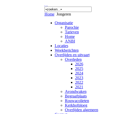
Home
Jongeren
Organisatie
Parochie
Tarieven
Home
ANBI
Locaties
Weekberichten
Overlijden en uitvaart
Overleden
2026
2025
2024
2023
2022
2021
Avondwaken
Begraafplaats
Rouwacolieten
Kerkhofploeg
Overlijden algemeen