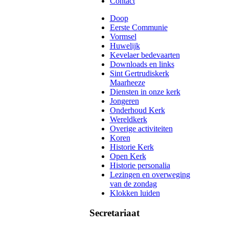
Contact
Doop
Eerste Communie
Vormsel
Huwelijk
Kevelaer bedevaarten
Downloads en links
Sint Gertrudiskerk
Maarheeze
Diensten in onze kerk
Jongeren
Onderhoud Kerk
Wereldkerk
Overige activiteiten
Koren
Historie Kerk
Open Kerk
Historie personalia
Lezingen en overweging
van de zondag
Klokken luiden
Secretariaat