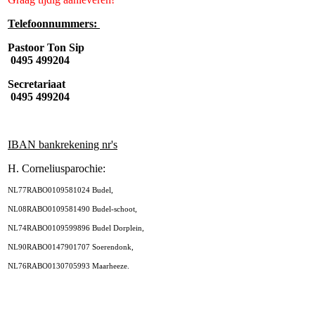
Telefoonnummers:
Pastoor Ton Sip
0495 499204
Secretariaat
0495 499204
IBAN bankrekening nr's
H. Corneliusparochie:
NL77RABO0109581024 Budel,
NL08RABO0109581490 Budel-schoot,
NL74RABO0109599896 Budel Dorplein,
NL90RABO0147901707 Soerendonk,
NL76RABO0130705993 Maarheeze.