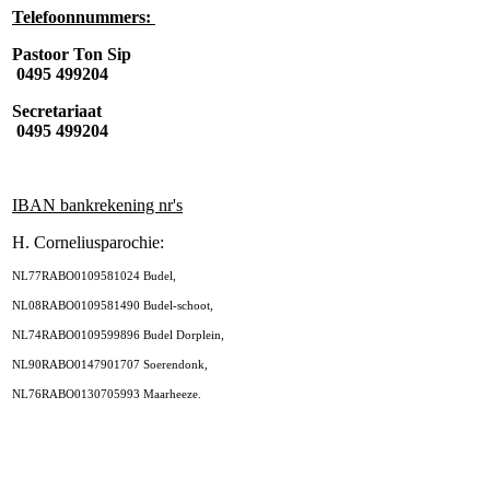
Telefoonnummers:
Pastoor Ton Sip
0495 499204
Secretariaat
0495 499204
IBAN bankrekening nr's
H. Corneliusparochie:
NL77RABO0109581024 Budel,
NL08RABO0109581490 Budel-schoot,
NL74RABO0109599896 Budel Dorplein,
NL90RABO0147901707 Soerendonk,
NL76RABO0130705993 Maarheeze.