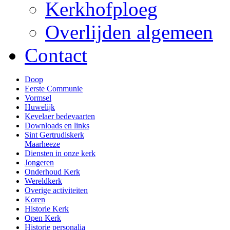
Kerkhofploeg
Overlijden algemeen
Contact
Doop
Eerste Communie
Vormsel
Huwelijk
Kevelaer bedevaarten
Downloads en links
Sint Gertrudiskerk
Maarheeze
Diensten in onze kerk
Jongeren
Onderhoud Kerk
Wereldkerk
Overige activiteiten
Koren
Historie Kerk
Open Kerk
Historie personalia