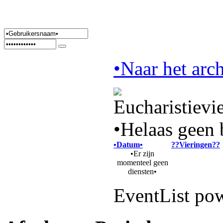
•Naar het arch
•Helaas geen 
•Datum•
??Vieringen??
•Er zijn
momenteel geen
diensten•
EventList po